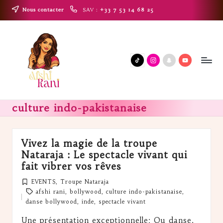
Nous contacter
SAV :
+33 7 53 14 68 25
Skip
A
to
Boutique
content
f
Tik
Instagram
snapchat
Youtube
s
Tok
h
i
culture indo-pakistanaise
R
a
Vivez la magie de la troupe
Nataraja : Le spectacle vivant qui
n
fait vibrer vos rêves
i
EVENTS
,
Troupe Nataraja
Posted
Tags:
afshi rani
,
bollywood
,
culture indo-pakistanaise
,
in
danse bollywood
,
inde
,
spectacle vivant
Une présentation exceptionnelle; Ou danse,