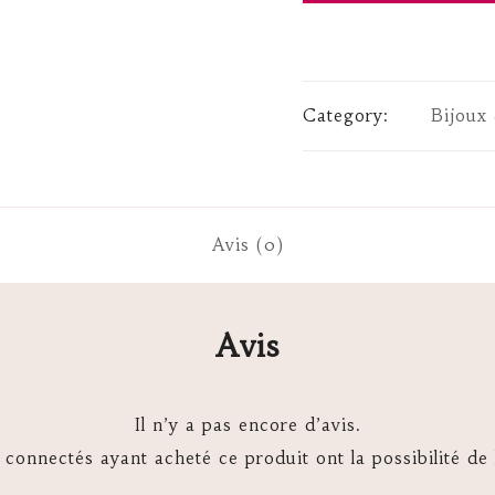
Boucle
d’oreille
Lune
Category:
Bijoux 
Verte
Avis (0)
Avis
Il n’y a pas encore d’avis.
s connectés ayant acheté ce produit ont la possibilité de 