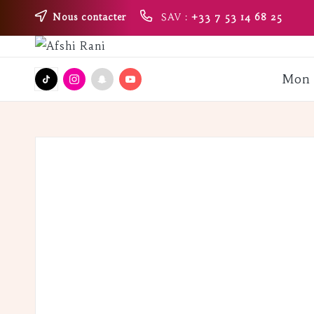
Nous contacter
SAV :
+33 7 53 14 68 25
Skip
A
Boutique
to
fs
Tik
Instagram
snapchat
Youtube
Mon 
content
Tok
h
i
R
a
n
i