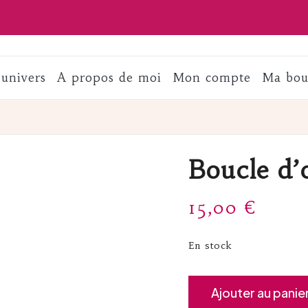
univers
A propos de moi
Mon compte
Ma bou
Boucle d’o
15,00
€
En stock
quantité
Ajouter au panie
de